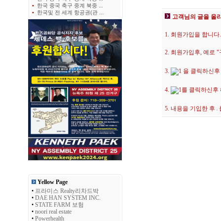
•
한국 중국 축구 중계 북중 ...
•
한국및 전 세계 항공권(관 ...
고객님의 글을 올
1. 회원가입을 합니다.
2. 회원가입후, 예로
3.
을 클릭하신후
4.
를 클릭하신후
5. 내용을 기입한 후
Yellow Page
•
프라미스 Realty리차드박
•
DAE HAN SYSTEM INC.
•
STATE FARM 보험
•
noori real estate
•
Powerhealth