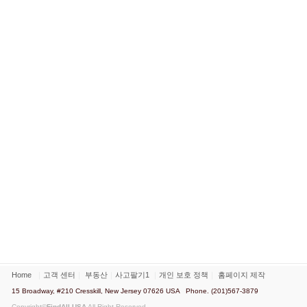
Home
｜
고객 센터
｜
부동산
｜
사고팔기1
｜
개인 보호 정책
｜
홈페이지 제작
15 Broadway, #210 Cresskill, New Jersey 07626 USA Phone. (201)567-3879
Copyright©
FindAll USA
All Right Reserved