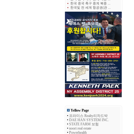
•
한국 중국 축구 중계 북중 ...
•
한국및 전 세계 항공권(관 ...
Yellow Page
•
프라미스 Realty리차드박
•
DAE HAN SYSTEM INC.
•
STATE FARM 보험
•
noori real estate
•
Powerhealth