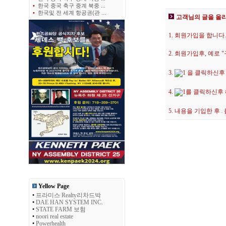
•
한국 중국 축구 중계 북중 ...
•
한국및 전 세계 항공권(관 ...
고객님의 글을 올
1. 회원가입을 합니다.
2. 회원가입후, 예로
3.
을 클릭하신후
4.
를 클릭하신후
5. 내용을 기입한 후
Yellow Page
•
프라미스 Realty리차드박
•
DAE HAN SYSTEM INC.
•
STATE FARM 보험
•
noori real estate
•
Powerhealth