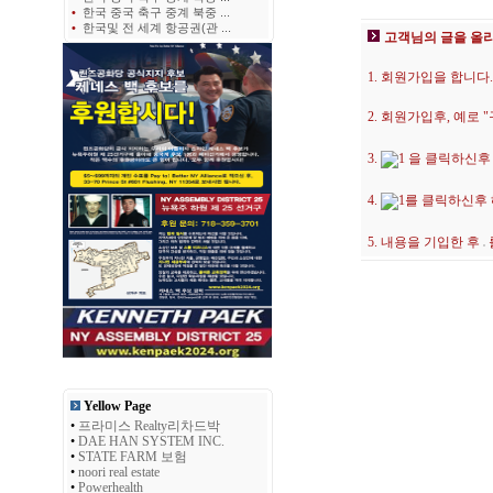
•
한국 중국 축구 중계 북중 ...
•
한국및 전 세계 항공권(관 ...
고객님의 글을 올
1. 회원가입을 합니다.
2. 회원가입후, 예로
3.
을 클릭하신후
4.
를 클릭하신후
5. 내용을 기입한 후
Yellow Page
•
프라미스 Realty리차드박
•
DAE HAN SYSTEM INC.
•
STATE FARM 보험
•
noori real estate
•
Powerhealth