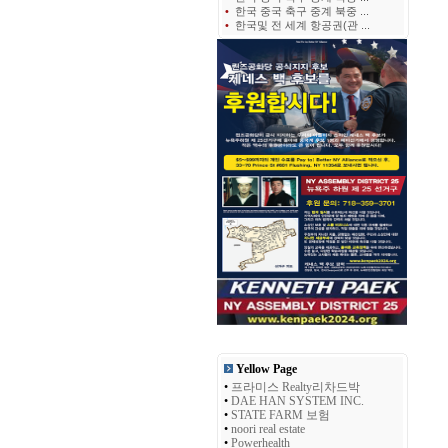
•
한국 중국 축구 중계 북중 ...
•
한국및 전 세계 항공권(관 ...
Yellow Page
•
프라미스 Realty리차드박
•
DAE HAN SYSTEM INC.
•
STATE FARM 보험
•
noori real estate
•
Powerhealth