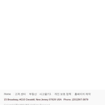
Home
｜
고객 센터
｜
부동산
｜
사고팔기1
｜
개인 보호 정책
｜
홈페이지 제작
15 Broadway, #210 Cresskill, New Jersey 07626 USA Phone. (201)567-3879
Copyright©
FindAll USA
All Right Reserved