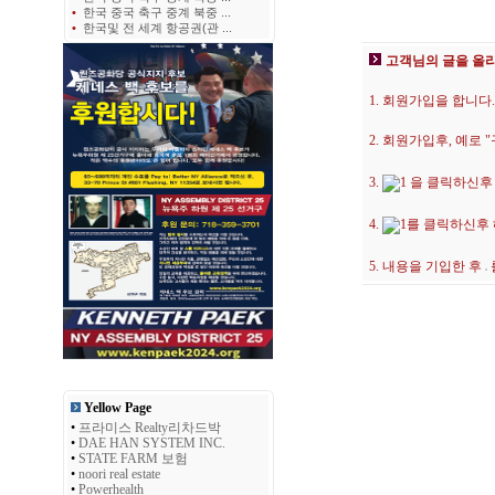
•
한국 중국 축구 중계 북중 ...
•
한국및 전 세계 항공권(관 ...
고객님의 글을 올
1. 회원가입을 합니다.
2. 회원가입후, 예로
3.
을 클릭하신후
4.
를 클릭하신후
5. 내용을 기입한 후
Yellow Page
•
프라미스 Realty리차드박
•
DAE HAN SYSTEM INC.
•
STATE FARM 보험
•
noori real estate
•
Powerhealth