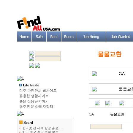
물물교환
GA
Life Guide
물물교
미주 한인단체 웹사이트
유용한 생활사이트
좋은 신용유지하기
영주권 문호/비자쿼터
GA
물물교환
Board
•
한국및 전 세계 항공권(관 ...
•
한국 중국 축구 중계 북중 ...