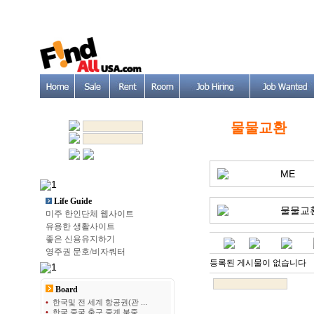
물물교환
ME
Life Guide
물물교
미주 한인단체 웹사이트
유용한 생활사이트
좋은 신용유지하기
영주권 문호/비자쿼터
등록된 게시물이 없습니다
Board
•
한국및 전 세계 항공권(관 ...
•
한국 중국 축구 중계 북중 ...