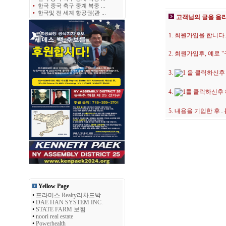
•
한국 중국 축구 중계 북중 ...
•
한국및 전 세계 항공권(관 ...
고객님의 글을 올
1. 회원가입을 합니다.
2. 회원가입후, 예로
3.
을 클릭하신후
4.
를 클릭하신후
5. 내용을 기입한 후
Yellow Page
•
프라미스 Realty리차드박
•
DAE HAN SYSTEM INC.
•
STATE FARM 보험
•
noori real estate
•
Powerhealth