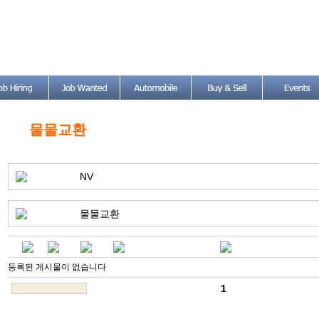
물물교환
NV
물물교환
등록된 게시물이 없습니다
1