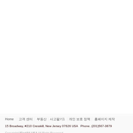
Home
｜
고객 센터
｜
부동산
｜
사고팔기1
｜
개인 보호 정책
｜
홈페이지 제작
15 Broadway, #210 Cresskill, New Jersey 07626 USA Phone. (201)567-3879
Copyright©
FindAll USA
All Right Reserved