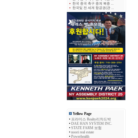
•
한국 중국 축구 중계 북중 ...
•
한국및 전 세계 항공권(관 ...
Yellow Page
•
프라미스 Realty리차드박
•
DAE HAN SYSTEM INC.
•
STATE FARM 보험
•
noori real estate
•
Powerhealth