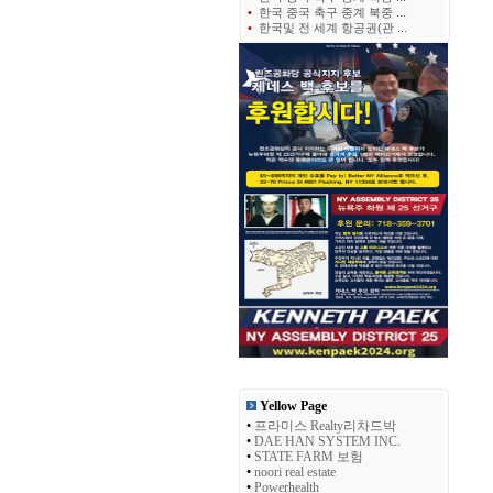
•
한국 중국 축구 중계 북중 ...
•
한국및 전 세계 항공권(관 ...
Yellow Page
•
프라미스 Realty리차드박
•
DAE HAN SYSTEM INC.
•
STATE FARM 보험
•
noori real estate
•
Powerhealth