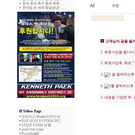
•
한국 중국 축구 중계 북중 ...
AZ
구인
•
한국및 전 세계 항공권(관 ...
고객님의 글을 올
1. 회원가입을 합니다.
2. 회원가입후, 예로
3.
을 클릭하신후
4.
를 클릭하신후
5. 내용을 기입한 후
Yellow Page
•
프라미스 Realty리차드박
•
DAE HAN SYSTEM INC.
•
STATE FARM 보험
•
noori real estate
•
Powerhealth