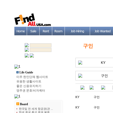
구인
KY
Life Guide
구인
미주 한인단체 웹사이트
유용한 생활사이트
좋은 신용유지하기
영주권 문호/비자쿼터
KY
구인
Board
KY
구인
•
한국및 전 세계 항공권(관 ...
•
한국 중국 축구 중계 북중 ...