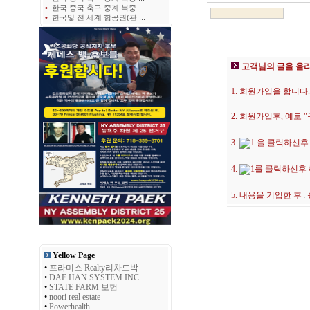
•
한국 중국 축구 중계 북중 ...
•
한국및 전 세계 항공권(관 ...
고객님의 글을 올
1. 회원가입을 합니다.
2. 회원가입후, 예로
3.
을 클릭하신후
4.
를 클릭하신후
5. 내용을 기입한 후
Yellow Page
•
프라미스 Realty리차드박
•
DAE HAN SYSTEM INC.
•
STATE FARM 보험
•
noori real estate
•
Powerhealth