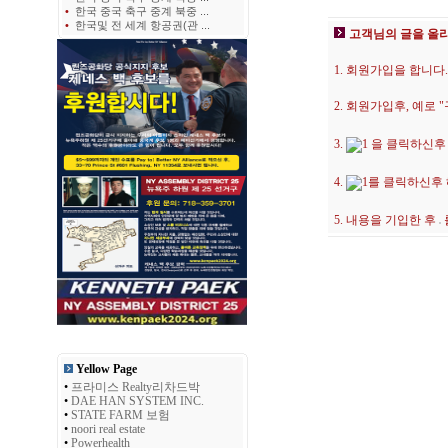
•
한국 중국 축구 중계 북중 ...
•
한국및 전 세계 항공권(관 ...
고객님의 글을 올
1. 회원가입을 합니다.
2. 회원가입후, 예로
3.
을 클릭하신후
4.
를 클릭하신후
5. 내용을 기입한 후
Yellow Page
•
프라미스 Realty리차드박
•
DAE HAN SYSTEM INC.
•
STATE FARM 보험
•
noori real estate
•
Powerhealth