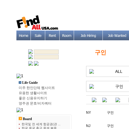
구인
ALL
Life Guide
구인
미주 한인단체 웹사이트
유용한 생활사이트
좋은 신용유지하기
영주권 문호/비자쿼터
NY
구인
Board
•
한국및 전 세계 항공권(관 ...
NJ
구인
•
한국 중국 축구 중계 북중 ...