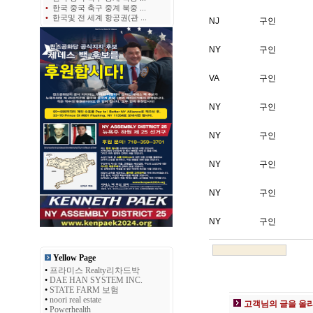
•
한국 중국 축구 중계 북중 ...
•
한국및 전 세계 항공권(관 ...
NJ
구인
NY
구인
VA
구인
NY
구인
NY
구인
NY
구인
NY
구인
NY
구인
Yellow Page
•
프라미스 Realty리차드박
•
DAE HAN SYSTEM INC.
•
STATE FARM 보험
•
noori real estate
고객님의 글을 올
•
Powerhealth