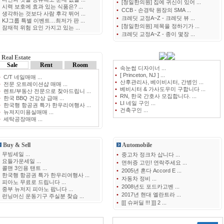
•
[청일한의원] 집에 귀신이 있어 ...
•
시력 보호에 효과 있는 식품은? ...
•
CCB - 손경탁 원장의 SMA ...
•
생각하는 것보다 사람 후각 뛰어 ...
•
크레딧 교정A~Z - 크레딧 뷰 ...
•
KJ그룹 특별 이벤트…최저가 판 ...
•
[청일한의원] 제목을 정하기가 ...
•
잠재적 위험 요인 가지고 있는 ...
•
크레딧 교정A~Z - 종이 몇장 ...
Real Estate
Sale
Rent
Room
•
속눈썹 디자이너 ...
•
[ Princeton, NJ ] ...
•
C/T 네일매매 ...
•
산후관리사, 베이비시터, 간병인 ...
•
전문 오트레이션샵 매매 ...
•
베비시터 & 가사도우미 구합니다 ...
•
렌트/부동산 전문으로 찾아드립니 ...
•
RN, 한국 간호사 모집합니다. ...
•
한국 BBQ 건강상 급매 ...
•
LI 네일 구인 ...
•
한국행 항공권 특가 한우리여행사 ...
•
건축구인 ...
•
뉴져지미용실매매 ...
•
세탁공장매매 ...
Buy & Sell
Automobile
•
무빙세일 ...
•
중고차 정크차 삽니다 ...
•
요들가운세일 ...
•
면허증 고민! 연락주세요 ...
•
콜맨 3인용 탠트 ...
•
2005년 혼다 Accord E ...
•
한국행 항공권 특가 한우리여행사 ...
•
자동차 정비 ...
•
피아노 무료로 드립니다 ...
•
2008년도 포드카고벤 ...
•
중부 뉴저지 피아노 팝니다 ...
•
2017년 현대 엘란트라 ...
•
런닝머신 운동기구 주실분 찾습 ...
•
[[[ 슈퍼딜 !!! ]]] 2 ...