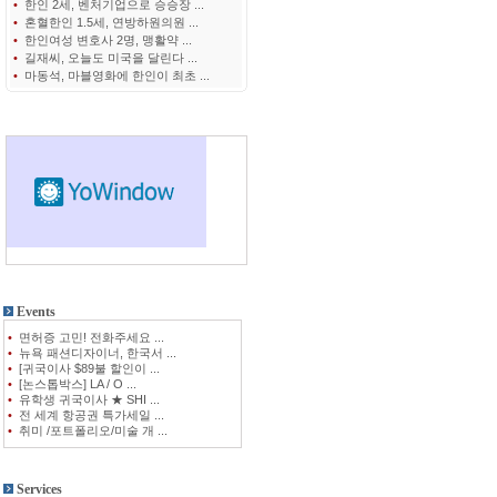
•
한인 2세, 벤처기업으로 승승장 ...
•
혼혈한인 1.5세, 연방하원의원 ...
•
한인여성 변호사 2명, 맹활약 ...
•
길재씨, 오늘도 미국을 달린다 ...
•
마동석, 마블영화에 한인이 최초 ...
Events
•
면허증 고민! 전화주세요 ...
•
뉴욕 패션디자이너, 한국서 ...
•
[귀국이사 $89불 할인이 ...
•
[논스톱박스] LA / O ...
•
유학생 귀국이사 ★ SHI ...
•
전 세계 항공권 특가세일 ...
•
취미 /포트폴리오/미술 개 ...
Services