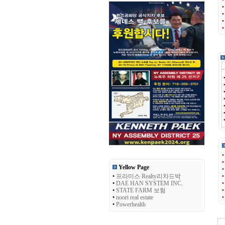
Yellow Page
•
프라미스 Realty리차드박
•
DAE HAN SYSTEM INC.
•
STATE FARM 보험
•
noori real estate
•
Powerhealth