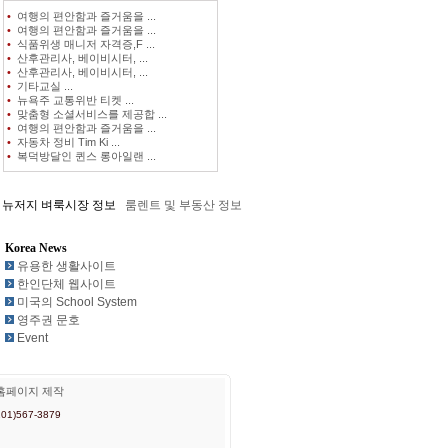
•
여행의 편안함과 즐거움을 ...
•
여행의 편안함과 즐거움을 ...
•
식품위생 매니저 자격증,F ...
•
산후관리사, 베이비시터, ...
•
산후관리사, 베이비시터, ...
•
기타교실 ...
•
뉴욕주 교통위반 티켓 ...
•
맞춤형 소셜서비스를 제공합 ...
•
여행의 편안함과 즐거움을 ...
•
자동차 정비 Tim Ki ...
•
복덕방달인 퀸스 롱아일랜 ...
벼룩시장 정보
중고 및 새 자동차
Korea News
유용한 생활사이트
한인단체 웹사이트
미국의 School System
영주권 문호
Event
홈페이지 제작
201)567-3879