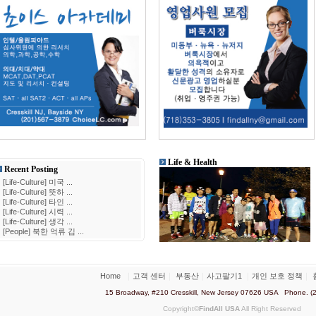
Life & Health
Recent Posting
•
[Life-Culture] 미국 ...
•
[Life-Culture] 뜻하 ...
•
[Life-Culture] 타인 ...
•
[Life-Culture] 시력 ...
•
[Life-Culture] 생각 ...
•
[People] 북한 억류 김 ...
Home
｜
고객 센터
｜
부동산
｜
사고팔기1
｜
개인 보호 정책
｜
15 Broadway, #210 Cresskill, New Jersey 07626 USA Phone. (
Copyright©
FindAll USA
All Right Reserved