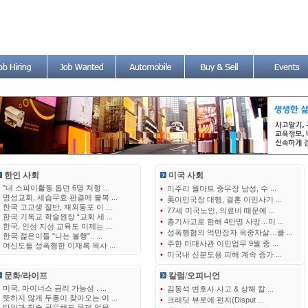
한인 사회
미국 사회
•
"내 스파이활동 돕던 6명 처형 ...
•
미주리 월마트 중무장 남성, 수 ...
•
명성교회, 세습무효 판결에 불복 ...
•
美이민국장 대행, 결혼 이민사기 ...
•
한국 고교생 절반, 재외동포 이 ...
•
77세 미국노인, 의료비 때문에 ...
•
한국 기독교 학술원장 “교회 세 ...
•
총기사고로 한해 4만명 사망…미 ...
•
한국, 인성 지성 교육도 이제는 ...
•
성폭행혐의 억만장자 옥중자살…클 ...
•
한국 젊은이들 "나는 불행".. ...
•
주한 미대사관 이민업무 9월 중 ...
•
여신도들 성폭행한 이재록 목사 ...
•
미국내 신분도용 피해 계속 증가 ...
문화/라이프
칼럼/오피니언
•
미국, 마이너스 금리 가능성 . ...
•
김동석 변호사 사고 & 상해 칼 ...
•
뜻하지 않게 두통이 찾아오는 이 ...
•
크레딧 뷰로에 편지(Disput ...
•
타인과 칫솔 공유해도 문제 없을 ...