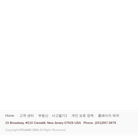
Home
｜
고객 센터
｜
부동산
｜
사고팔기1
｜
개인 보호 정책
｜
홈페이지 제작
15 Broadway, #210 Cresskill, New Jersey 07626 USA Phone. (201)567-3879
Copyright©
FindAll USA
All Right Reserved