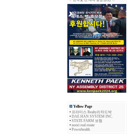
Yellow Page
•
프라미스 Realty리차드박
•
DAE HAN SYSTEM INC.
•
STATE FARM 보험
•
noori real estate
•
Powerhealth