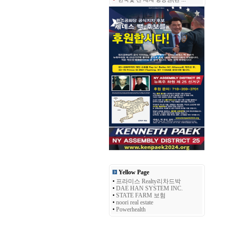
Yellow Page
•
프라미스 Realty리차드박
•
DAE HAN SYSTEM INC.
•
STATE FARM 보험
•
noori real estate
•
Powerhealth