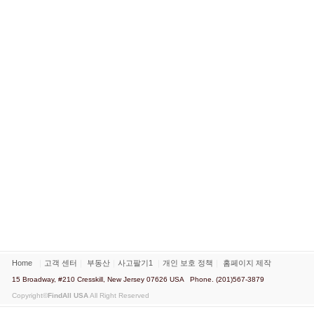
Home
｜
고객 센터
｜
부동산
｜
사고팔기1
｜
개인 보호 정책
｜
홈페이지 제작
15 Broadway, #210 Cresskill, New Jersey 07626 USA Phone. (201)567-3879
Copyright©
FindAll USA
All Right Reserved