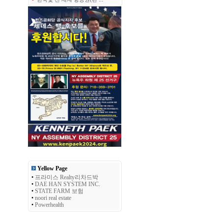
Yellow Page
•
프라미스 Realty리차드박
•
DAE HAN SYSTEM INC.
•
STATE FARM 보험
•
noori real estate
•
Powerhealth