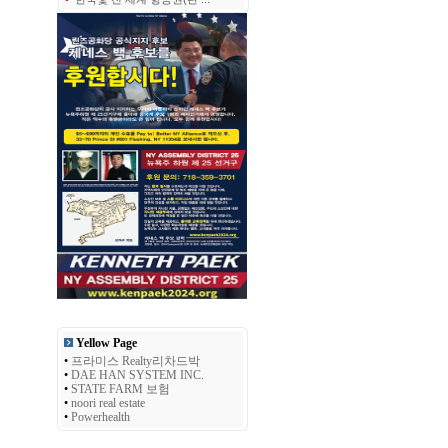
Yellow Page
•
프라미스 Realty리차드박
•
DAE HAN SYSTEM INC.
•
STATE FARM 보험
•
noori real estate
•
Powerhealth