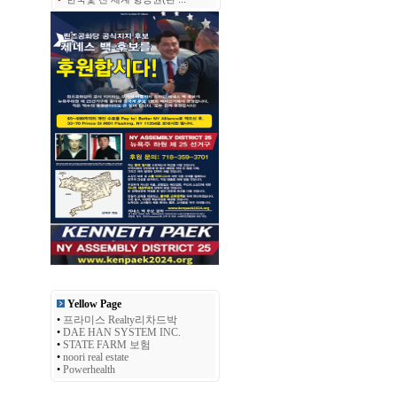
Yellow Page
•
프라미스 Realty리차드박
•
DAE HAN SYSTEM INC.
•
STATE FARM 보험
•
noori real estate
•
Powerhealth