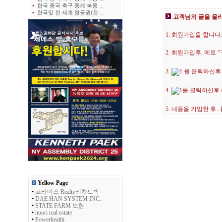
•
한국 중국 축구 중계 북중 ...
•
한국및 전 세계 항공권(관 ...
고객님의 글을 올
1. 회원가입을 합니다.
2. 회원가입후, 예로
3.
을 클릭하신후
4.
를 클릭하신후
5. 내용을 기입한 후
Yellow Page
•
프라미스 Realty리차드박
•
DAE HAN SYSTEM INC.
•
STATE FARM 보험
•
noori real estate
•
Powerhealth