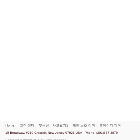
Home
｜
고객 센터
｜
부동산
｜
사고팔기1
｜
개인 보호 정책
｜
홈페이지 제작
15 Broadway, #210 Cresskill, New Jersey 07626 USA Phone. (201)567-3879
Copyright©
FindAll USA
All Right Reserved