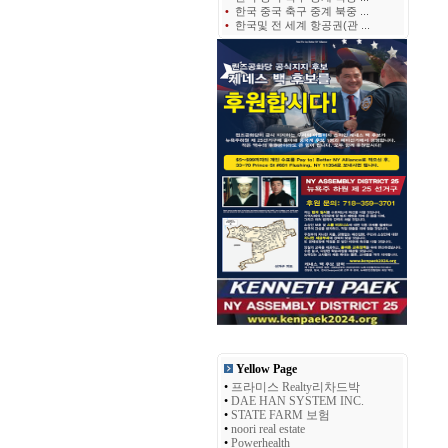
•
한국 중국 축구 중계 북중 ...
•
한국및 전 세계 항공권(관 ...
Yellow Page
•
프라미스 Realty리차드박
•
DAE HAN SYSTEM INC.
•
STATE FARM 보험
•
noori real estate
•
Powerhealth