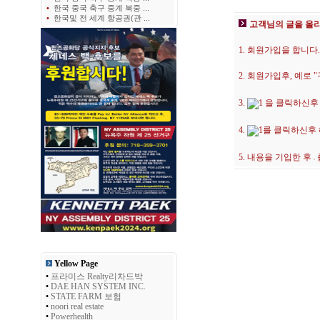
•
한국 중국 축구 중계 북중 ...
•
한국및 전 세계 항공권(관 ...
고객님의 글을 올
1. 회원가입을 합니다.
2. 회원가입후, 예로
3.
을 클릭하신후
4.
를 클릭하신후
5. 내용을 기입한 후
Yellow Page
•
프라미스 Realty리차드박
•
DAE HAN SYSTEM INC.
•
STATE FARM 보험
•
noori real estate
•
Powerhealth