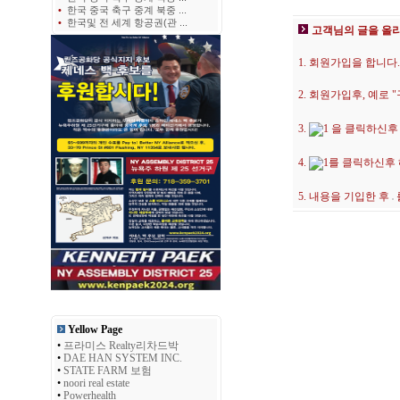
•
한국 중국 축구 중계 북중 ...
•
한국및 전 세계 항공권(관 ...
고객님의 글을 올
1. 회원가입을 합니다.
2. 회원가입후, 예로
3.
을 클릭하신후
4.
를 클릭하신후
5. 내용을 기입한 후
Yellow Page
•
프라미스 Realty리차드박
•
DAE HAN SYSTEM INC.
•
STATE FARM 보험
•
noori real estate
•
Powerhealth