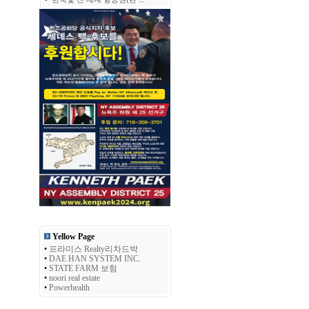
Yellow Page
•
프라미스 Realty리차드박
•
DAE HAN SYSTEM INC.
•
STATE FARM 보험
•
noori real estate
•
Powerhealth