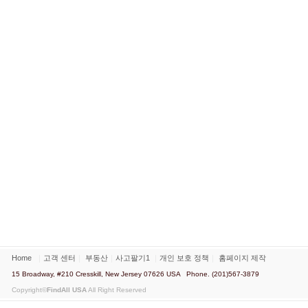
Home
｜
고객 센터
｜
부동산
｜
사고팔기1
｜
개인 보호 정책
｜
홈페이지 제작
15 Broadway, #210 Cresskill, New Jersey 07626 USA Phone. (201)567-3879
Copyright©
FindAll USA
All Right Reserved