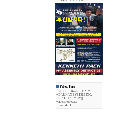
Yellow Page
•
프라미스 Realty리차드박
•
DAE HAN SYSTEM INC.
•
STATE FARM 보험
•
noori real estate
•
Powerhealth