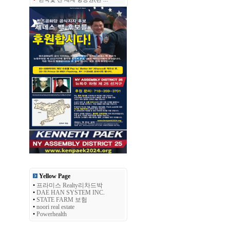
Yellow Page
•
프라미스 Realty리차드박
•
DAE HAN SYSTEM INC.
•
STATE FARM 보험
•
noori real estate
•
Powerhealth