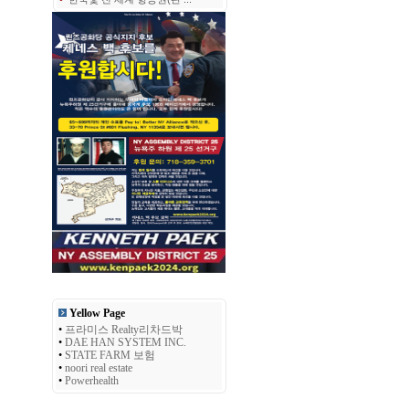
Yellow Page
•
프라미스 Realty리차드박
•
DAE HAN SYSTEM INC.
•
STATE FARM 보험
•
noori real estate
•
Powerhealth