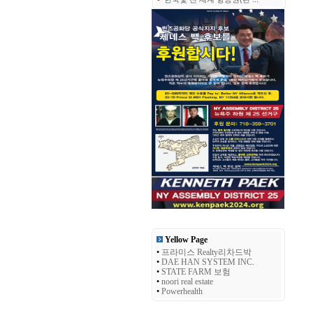
Yellow Page
•
프라미스 Realty리차드박
•
DAE HAN SYSTEM INC.
•
STATE FARM 보험
•
noori real estate
•
Powerhealth