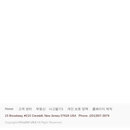
Home
｜
고객 센터
｜
부동산
｜
사고팔기1
｜
개인 보호 정책
｜
홈페이지 제작
15 Broadway, #210 Cresskill, New Jersey 07626 USA Phone. (201)567-3879
Copyright©
FindAll USA
All Right Reserved