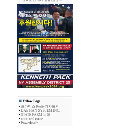
Yellow Page
•
프라미스 Realty리차드박
•
DAE HAN SYSTEM INC.
•
STATE FARM 보험
•
noori real estate
•
Powerhealth