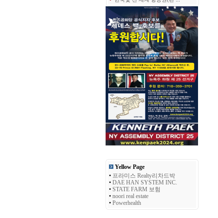
Yellow Page
•
프라미스 Realty리차드박
•
DAE HAN SYSTEM INC.
•
STATE FARM 보험
•
noori real estate
•
Powerhealth