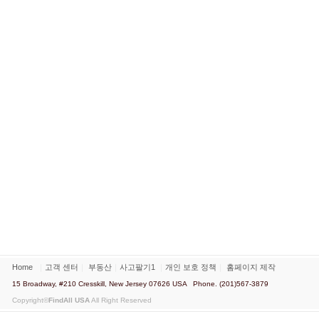
Home
｜
고객 센터
｜
부동산
｜
사고팔기1
｜
개인 보호 정책
｜
홈페이지 제작
15 Broadway, #210 Cresskill, New Jersey 07626 USA Phone. (201)567-3879
Copyright©
FindAll USA
All Right Reserved