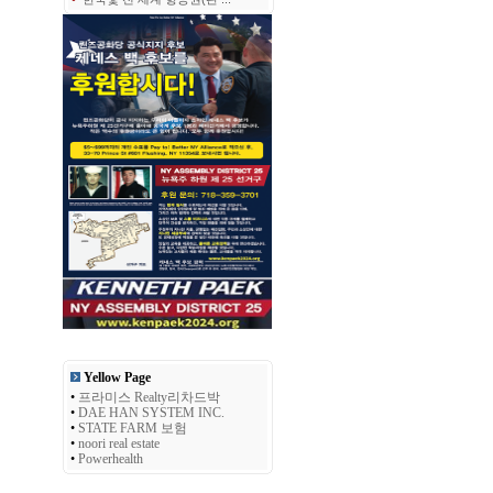
Yellow Page
•
프라미스 Realty리차드박
•
DAE HAN SYSTEM INC.
•
STATE FARM 보험
•
noori real estate
•
Powerhealth