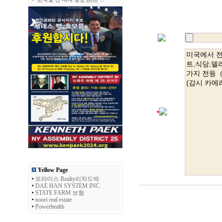
*
Yellow Page
•
프라미스 Realty리차드박
•
DAE HAN SYSTEM INC.
•
STATE FARM 보험
•
noori real estate
•
Powerhealth