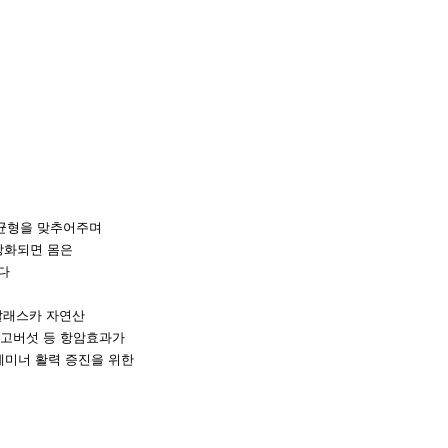
 균형을 맞추어주며
 강화되면 몸은
다
 알래스카 자연산
표고버섯 등 항암효과가
테미너 활력 증진을 위한