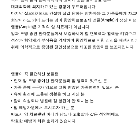
특히 암과 같이 현대의학에서 고치기 힘든 불치병일 경우
대체의학에 의지하고 있는 경향이 두드러집니다.
마지막 실오라기라도 간절히 잡길 원하는 암환자와 그 가족들에게 자
희망이라도 되어 드리는 것이 항암치료보조제 앰플(Ample)의 생산 이
앰플(Ample)은 기적의 암 치료제가 아닙니다.
암과 투병 중인 환자분들께서 보강하셔야 할 면역력과 활력을 키워주고
성장과 항암제의 부작용을 억제하며 항암치료로 지친 심신을 재생시킴과
위해 의학적으로 증명된 천연성분으로 제조된 항암치료 보조제입니다.
앰플이 꼭 필요하신 분들은
• 현재 암 투병 중이신 환자분들과 암 병력이 있으신 분
• 가족 중에 누군가 암으로 고통 받았던 가족병력이 있으신 분
• 유해 환경에 노출된 생활을 하고 계신 분
• 암이 의심되나 병원에 갈 형편이 안 되시는 분
• 암 예방차원에서 드시고자 하는 분
반드시 암 치료뿐만 아니라 당뇨나 고혈압과 같은 성인병에도
탁월한 예방과 치유 효과가 있습니다.