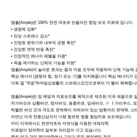
앰플(Ample)은 100% 천연 약초로 만들어진 항암 보조 치료제 입니다.
• 생명력 강화*
• 만성 스트레스 감소*
• 안정된 분위기와 내부의 균형 촉진*
• 건강한 면역 반응 촉진*
• 안정적인 에너지 레벨을 지원*
• 독을 제거하는 신체의 기능을 지원*
앰플(Ample)의 놀라운 효과는 몸과 마음 모두에 작용하여 신체 기능에
핵심 에너지 (생명의 힘, 정기 또는 기)를 지지해줍니다.핵심 에너지가
더욱 잘 “적응”하며일상생활의 스트레스요인으로부터 더 빨리 회복합니
앰플(Ample)은 암 예방과 치료보조를 목적으로 제조된 미국 제품으로
차가버섯과 상황버섯, 영지버섯, 동충하초, 잎새버섯, ㅇ ㅏ가리쿠스, 
탁월한 버섯 군과 극도로 면역력이 저하되어 있는 암환자의 면역력, 스
자연산 미국 천종산삼까지 다량 함유된 명품 항암치료 보조제입니다.
이미 미국에서도 천연약초와 자연식을 이용한 대체의학
치료법이 양의학의 일부로 자리잡아 가고 있습니다.