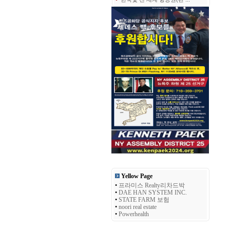
Yellow Page
•
프라미스 Realty리차드박
•
DAE HAN SYSTEM INC.
•
STATE FARM 보험
•
noori real estate
•
Powerhealth