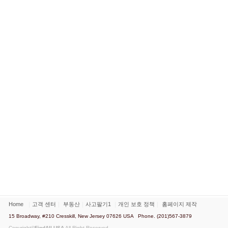
Home
｜
고객 센터
｜
부동산
｜
사고팔기1
｜
개인 보호 정책
｜
홈페이지 제작
15 Broadway, #210 Cresskill, New Jersey 07626 USA Phone. (201)567-3879
Copyright©
FindAll USA
All Right Reserved