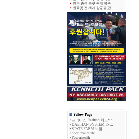
•
한국 중국 축구 중계 북중 ...
•
한국및 전 세계 항공권(관 ...
Yellow Page
•
프라미스 Realty리차드박
•
DAE HAN SYSTEM INC.
•
STATE FARM 보험
•
noori real estate
•
Powerhealth