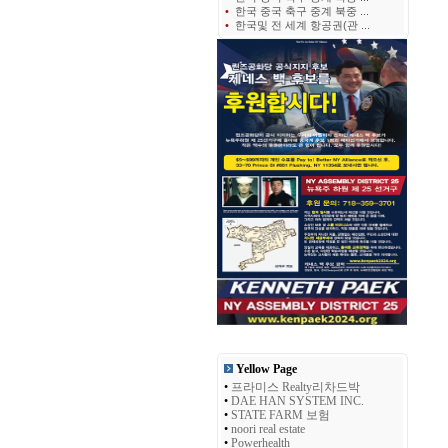
•
한국 중국 축구 중계 북중 ...
•
한국및 전 세계 항공권(관 ...
Yellow Page
•
프라미스 Realty리차드박
•
DAE HAN SYSTEM INC.
•
STATE FARM 보험
•
noori real estate
•
Powerhealth