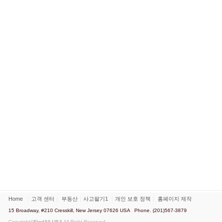
Home
｜
고객 센터
｜
부동산
｜
사고팔기1
｜
개인 보호 정책
｜
홈페이지 제작
15 Broadway, #210 Cresskill, New Jersey 07626 USA Phone. (201)567-3879
Copyright©
FindAll USA
All Right Reserved