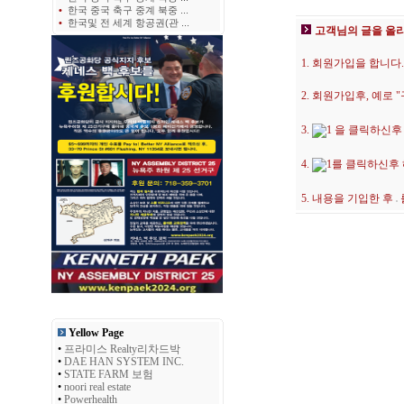
•
한국 중국 축구 중계 북중 ...
•
한국및 전 세계 항공권(관 ...
고객님의 글을 올
1. 회원가입을 합니다.
2. 회원가입후, 예로
3.
을 클릭하신후
4.
를 클릭하신후
5. 내용을 기입한 후
Yellow Page
•
프라미스 Realty리차드박
•
DAE HAN SYSTEM INC.
•
STATE FARM 보험
•
noori real estate
•
Powerhealth