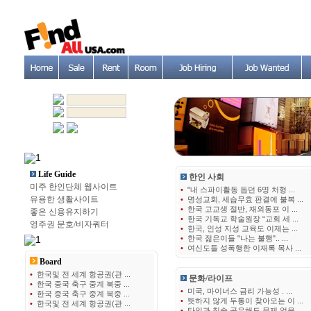
Life Guide
한인 사회
미주 한인단체 웹사이트
•
"내 스파이활동 돕던 6명 처형 ...
유용한 생활사이트
•
명성교회, 세습무효 판결에 불복 ...
•
한국 고교생 절반, 재외동포 이 ...
좋은 신용유지하기
•
한국 기독교 학술원장 “교회 세 ...
영주권 문호/비자쿼터
•
한국, 인성 지성 교육도 이제는 ...
•
한국 젊은이들 "나는 불행".. ...
•
여신도들 성폭행한 이재록 목사 ...
Board
•
한국및 전 세계 항공권(관 ...
문화/라이프
•
한국 중국 축구 중계 북중 ...
•
미국, 마이너스 금리 가능성 . ...
•
한국 중국 축구 중계 북중 ...
•
뜻하지 않게 두통이 찾아오는 이 ...
•
한국및 전 세계 항공권(관 ...
•
타인과 칫솔 공유해도 문제 없을 ...