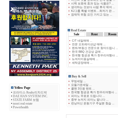
•
시력 보호에 효과 있는 식품은? ...
•
생각하는 것보다 사람 후각 뛰어 ...
•
KJ그룹 특별 이벤트…최저가 판 ...
•
잠재적 위험 요인 가지고 있는 ...
Real Estate
Sale
Rent
Room
•
C/T 네일매매 ...
•
전문 오트레이션샵 매매 ...
•
렌트/부동산 전문으로 찾아드립니 ...
•
한국 BBQ 건강상 급매 ...
•
한국행 항공권 특가 한우리여행사 ...
•
뉴져지미용실매매 ...
•
세탁공장매매 ...
Buy & Sell
•
무빙세일 ...
•
요들가운세일 ...
Yellow Page
•
콜맨 3인용 탠트 ...
•
프라미스 Realty리차드박
•
한국행 항공권 특가 한우리여행사 ...
•
DAE HAN SYSTEM INC.
•
피아노 무료로 드립니다 ...
•
STATE FARM 보험
•
중부 뉴저지 피아노 팝니다 ...
•
noori real estate
•
런닝머신 운동기구 주실분 찾습 ...
•
Powerhealth